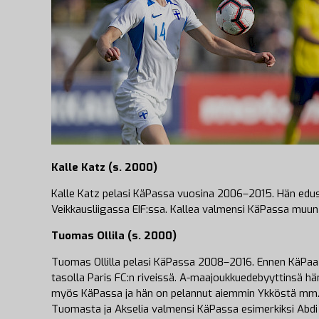
Kalle Katz (s. 2000)
Kalle Katz pelasi KäPassa vuosina 2006–2015. Hän edus
Veikkausliigassa EIF:ssa. Kallea valmensi KäPassa muun
Tuomas Ollila (s. 2000)
Tuomas Ollilla pelasi KäPassa 2008–2016. Ennen KäPaa 
tasolla Paris FC:n riveissä. A-maajoukkuedebyyttinsä h
myös KäPassa ja hän on pelannut aiemmin Ykköstä mm. EI
Tuomasta ja Akselia valmensi KäPassa esimerkiksi Abdi