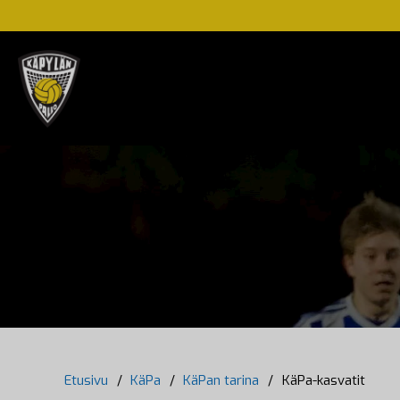
Etusivu
/
KäPa
/
KäPan tarina
/
KäPa-kasvatit