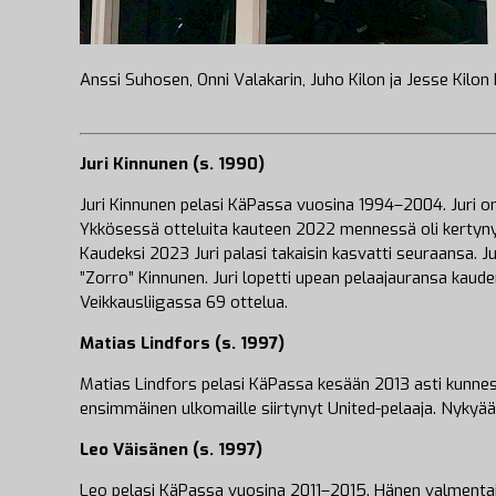
Anssi Suhosen, Onni Valakarin, Juho Kilon ja Jesse Kilo
Juri Kinnunen (s. 1990)
Juri Kinnunen pelasi KäPassa vuosina 1994–2004. Juri on
Ykkösessä otteluita kauteen 2022 mennessä oli kertynyt
Kaudeksi 2023 Juri palasi takaisin kasvatti seuraansa.
”Zorro” Kinnunen. Juri lopetti upean pelaajauransa kaud
Veikkausliigassa 69 ottelua.
Matias Lindfors (s. 1997)
Matias Lindfors pelasi KäPassa kesään 2013 asti kunnes
ensimmäinen ulkomaille siirtynyt United-pelaaja. Nykyää
Leo Väisänen (s. 1997)
Leo pelasi KäPassa vuosina 2011–2015. Hänen valmentaj