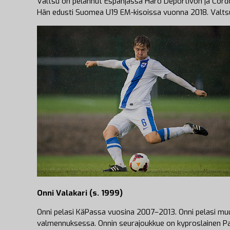
Valtsu on pelannut Espanjassa Haro Deportivon ja Córd
Hän edusti Suomea U19 EM-kisoissa vuonna 2018. Valtsu
Onni Valakari (s. 1999)
Onni pelasi KäPassa vuosina 2007–2013. Onni pelasi muu
valmennuksessa. Onnin seurajoukkue on kyproslainen Pa