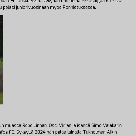
oba CFn joukkueissa. Nykyään hän pelaa Ykkösliigaa KTP:ssä.
 pelasi juniorivuosinaan myös Ponnistuksessa.
n muassa Repe Linnan, Ossi Virran ja isänsä Simo Valakarin
fos FC. Syksyllä 2024 hän pelaa lainalla Tukholman AIK:n