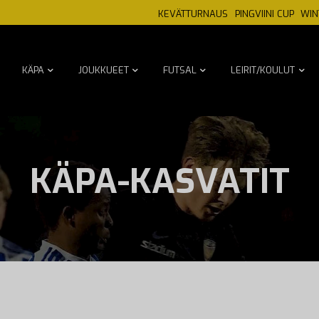
KEVÄTTURNAUS
PINGVIINI CUP
WIN
KÄPA
JOUKKUEET
FUTSAL
LEIRIT/KOULUT
KÄPA-KASVATIT