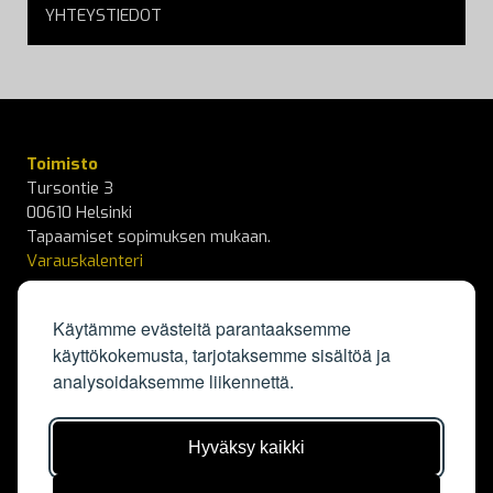
YHTEYSTIEDOT
Toimisto
Tursontie 3
00610 Helsinki
Tapaamiset sopimuksen mukaan.
Varauskalenteri
info@kapylanpallo.fi
Käytämme evästeitä parantaaksemme
käyttökokemusta, tarjotaksemme sisältöä ja
KäPa Campus
analysoidaksemme liikennettä.
Elisabeth Kochin tie 3
00550 Helsinki
Kalenteri
Hyväksy kaikki