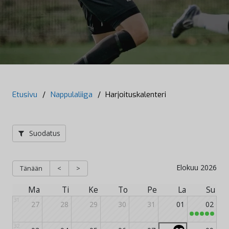
Etusivu
/
Nappulaliiga
/
Harjoituskalenteri