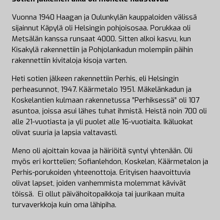
Vuonna 1940 Haagan ja Oulunkylän kauppaloiden välissä
sijainnut Käpylä oli Helsingin pohjoisosaa. Porukkaa oli
Metsälän kanssa runsaat 4000. Sitten alkoi kasvu, kun
Kisakylä rakennettiin ja Pohjolankadun molempiin päihin
rakennettiin kivitaloja kisoja varten.
Heti sotien jälkeen rakennettiin Perhis, eli Helsingin
perheasunnot, 1947. Käärmetalo 1951. Mäkelänkadun ja
Koskelantien kulmaan rakennetussa ”Perhiksessä” oli 107
asuntoa, joissa asui lähes tuhat ihmistä. Heistä noin 700 oli
alle 21-vuotiasta ja yli puolet alle 16-vuotiaita. Ikäluokat
olivat suuria ja lapsia valtavasti.
Meno oli ajoittain kovaa ja häiriöitä syntyi yhtenään. Oli
myös eri korttelien; Sofianlehdon, Koskelan, Käärmetalon ja
Perhis-porukoiden yhteenottoja. Erityisen haavoittuvia
olivat lapset, joiden vanhemmista molemmat kävivät
töissä. Ei ollut päivähoitopaikkoja tai juurikaan muita
turvaverkkoja kuin oma lähipiha.