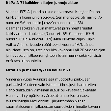
KäPa A-71 kaikkien aikojen junnujoukkue
Vuoden 1971 A-juniorijoukkue on varmasti Käpylän Pallon
kaikkien aikojen juniorijoukkue. Sen menestys oli mainio: A-
nuorten SM-pronssin ja hyvän nappuloiden SM-
kisamenestyksen väliin mahtuvat piirin mestaruudet
kaikissa junioriluokissa (D-nuoret -65; C-nuoret -67; B-
nuoret -69 ja A-nuoret 1971) sekä Pirkkola-cupin Cupin
voitto A-juniorivuoden päätteeksi vuonna 1971. Lähes
ainutlaatuista on, että porukka kokoontui yli 20 vuoden ajan
junnuvuosien jälkeenkin yhteen futaamaan - sekä kentällä
että sen ulkopuolella.
Mitalien ja menestyksen kausi 1971
Viimeinen vuosi A-junioreissa muodostui joukkueen
parhaaksi. Kauteen valmistauduttiin rajusti harjoitellen.
Harjoituskauden viimeinen silaus oli keväällä Saksassa
Hannoverin ympäristössä pelattu nuorisoturnaus.
Westerbergin Max onnistui järjestämään pienen
suomalaisseuran jalkapallon suuruuksien rinnalle kovaan