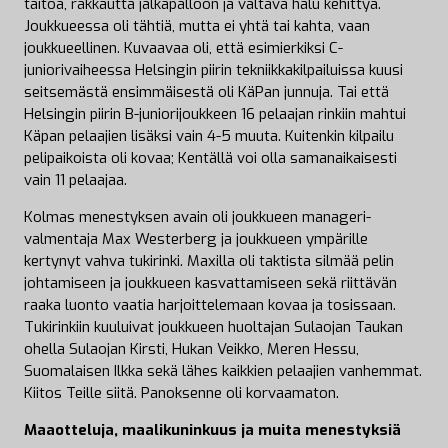
taitoa, rakkautta jalkapalloon ja valtava halu kehittyä.
Joukkueessa oli tähtiä, mutta ei yhtä tai kahta, vaan
joukkueellinen. Kuvaavaa oli, että esimierkiksi C-
juniorivaiheessa Helsingin piirin tekniikkakilpailuissa kuusi
seitsemästä ensimmäisestä oli KäPan junnuja. Tai että
Helsingin piirin B-juniorijoukkeen 16 pelaajan rinkiin mahtui
Käpan pelaajien lisäksi vain 4-5 muuta. Kuitenkin kilpailu
pelipaikoista oli kovaa; Kentällä voi olla samanaikaisesti
vain 11 pelaajaa.
Kolmas menestyksen avain oli joukkueen manageri-
valmentaja Max Westerberg ja joukkueen ympärille
kertynyt vahva tukirinki. Maxilla oli taktista silmää pelin
johtamiseen ja joukkueen kasvattamiseen sekä riittävän
raaka luonto vaatia harjoittelemaan kovaa ja tosissaan.
Tukirinkiin kuuluivat joukkueen huoltajan Sulaojan Taukan
ohella Sulaojan Kirsti, Hukan Veikko, Meren Hessu,
Suomalaisen Ilkka sekä lähes kaikkien pelaajien vanhemmat.
Kiitos Teille siitä. Panoksenne oli korvaamaton.
Maaotteluja, maalikuninkuus ja muita menestyksiä