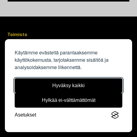
Toimisto
Tursontie 3
00610 Helsinki
Käytämme evästeitä parantaaksemme
Tapaamiset sopimuksen mukaan.
käyttökokemusta, tarjotaksemme sisältöä ja
Varauskalenteri
analysoidaksemme liikennettä.
info@kapylanpallo.fi
Hyväksy kaikki
KäPa Campus
Elisabeth Kochin tie 3
Hylkää ei-välttämättömät
00550 Helsinki
Kalenteri
Asetukset
Ota yhteyttä