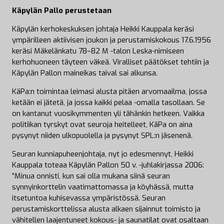
Käpylän Pallo perustetaan
Käpylän kerhokeskuksen johtaja Heikki Kauppala keräsi
ympärilleen aktiivisen joukon ja perustamiskokous 17.6.1956
keräsi Mäkelänkatu 78–82 M -talon Leska-nimiseen
kerhohuoneen täyteen väkeä. Viralliset päätökset tehtiin ja
Käpylän Pallon maineikas taival sai alkunsa.
KäPa:n toimintaa leimasi alusta pitäen arvomaailma, jossa
ketään ei jätetä, ja jossa kaikki pelaa -omalla tasollaan. Se
on kantanut vuosikymmenten yli tähänkin hetkeen. Vaikka
politiikan tyrskyt ovat seuroja heitelleet, KäPa on aina
pysynyt niiden ulkopuolella ja pysynyt SPL:n jäsenenä.
Seuran kunniapuheenjohtaja, nyt jo edesmennyt, Heikki
Kauppala toteaa Käpylän Pallon 50 v. -juhlakirjassa 2006:
”Minua onnisti, kun sai olla mukana siinä seuran
synnyinkorttelin vaatimattomassa ja köyhässä, mutta
itsetuntoa kuhisevassa ympäristössä. Seuran
perustamiskorttelissa alusta alkaen sijainnut toimisto ja
vähitellen laajentuneet kokous- ja saunatilat ovat osaltaan