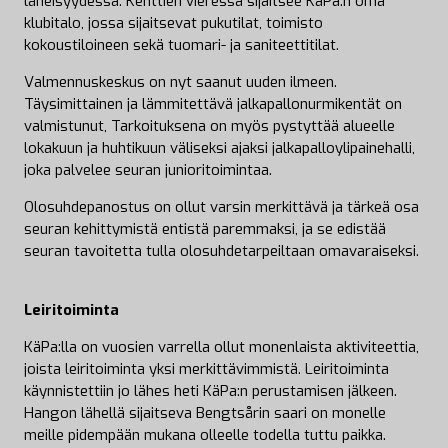
läheisyydessä. Kenttien vieressä sijaitsee KäPa:n oma
klubitalo, jossa sijaitsevat pukutilat, toimisto
kokoustiloineen sekä tuomari- ja saniteettitilat.
Valmennuskeskus on nyt saanut uuden ilmeen.
Täysimittainen ja lämmitettävä jalkapallonurmikentät on
valmistunut, Tarkoituksena on myös pystyttää alueelle
lokakuun ja huhtikuun väliseksi ajaksi jalkapalloylipainehalli,
joka palvelee seuran junioritoimintaa.
Olosuhdepanostus on ollut varsin merkittävä ja tärkeä osa
seuran kehittymistä entistä paremmaksi, ja se edistää
seuran tavoitetta tulla olosuhdetarpeiltaan omavaraiseksi.
Leiritoiminta
KäPa:lla on vuosien varrella ollut monenlaista aktiviteettia,
joista leiritoiminta yksi merkittävimmistä. Leiritoiminta
käynnistettiin jo lähes heti KäPa:n perustamisen jälkeen.
Hangon lähellä sijaitseva Bengtsårin saari on monelle
meille pidempään mukana olleelle todella tuttu paikka.