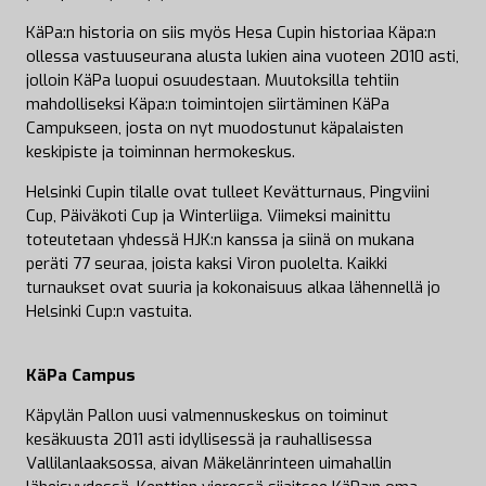
KäPa:n historia on siis myös Hesa Cupin historiaa Käpa:n
ollessa vastuuseurana alusta lukien aina vuoteen 2010 asti,
jolloin KäPa luopui osuudestaan. Muutoksilla tehtiin
mahdolliseksi Käpa:n toimintojen siirtäminen KäPa
Campukseen, josta on nyt muodostunut käpalaisten
keskipiste ja toiminnan hermokeskus.
Helsinki Cupin tilalle ovat tulleet Kevätturnaus, Pingviini
Cup, Päiväkoti Cup ja Winterliiga. Viimeksi mainittu
toteutetaan yhdessä HJK:n kanssa ja siinä on mukana
peräti 77 seuraa, joista kaksi Viron puolelta. Kaikki
turnaukset ovat suuria ja kokonaisuus alkaa lähennellä jo
Helsinki Cup:n vastuita.
KäPa Campus
Käpylän Pallon uusi valmennuskeskus on toiminut
kesäkuusta 2011 asti idyllisessä ja rauhallisessa
Vallilanlaaksossa, aivan Mäkelänrinteen uimahallin