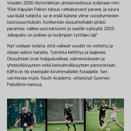
Vuoden 2006 historiakirjan yhteenvedossa todetaan mm.
”Ellei Käpylän Pallon talous ratkaisevasti parane, ja seura
saa lisää tukijoita, se ei enää kykene viime vuosikymenien
loistosuorituksiin. Kotikentän olosuhteitakin pitäisi
parantaa, vaikka uusi katsomo jo saatiin syksyllä 2005.
Jalkapallo on poikien ja hurjimpien tyttöjen laji”.
Nyt voidaan todeta, että vaikeat vuodet on voitettu ja
ollaan aallon harjalla. Toiminta kehittyy ja laajenee.
Olosuhteet ovat huippuluokkaa, valmennukseen ja
yhteisöllisyyteen sekä kansainvälisyyteen panostetaan.
KäPa on tie eteenpäin kovimmallekin futaajalle. Sen
varmistaa myös Youth Academy -yhteistyö Suomen
Palloliiton kanssa.