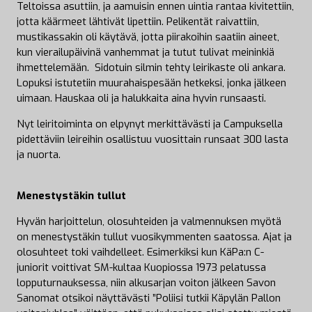
Teltoissa asuttiin, ja aamuisin ennen uintia rantaa kivitettiin,
jotta käärmeet lähtivät lipettiin. Pelikentät raivattiin,
mustikassakin oli käytävä, jotta piirakoihin saatiin aineet,
kun vierailupäivinä vanhemmat ja tutut tulivat meininkiä
ihmettelemään. Sidotuin silmin tehty leirikaste oli ankara.
Lopuksi istutetiin muurahaispesään hetkeksi, jonka jälkeen
uimaan. Hauskaa oli ja halukkaita aina hyvin runsaasti.
Nyt leiritoiminta on elpynyt merkittävästi ja Campuksella
pidettäviin leireihin osallistuu vuosittain runsaat 300 lasta
ja nuorta.
Menestystäkin tullut
Hyvän harjoittelun, olosuhteiden ja valmennuksen myötä
on menestystäkin tullut vuosikymmenten saatossa. Ajat ja
olosuhteet toki vaihdelleet. Esimerkiksi kun KäPa:n C-
juniorit voittivat SM-kultaa Kuopiossa 1973 pelatussa
lopputurnauksessa, niin alkusarjan voiton jälkeen Savon
Sanomat otsikoi näyttävästi ”Poliisi tutkii Käpylän Pallon