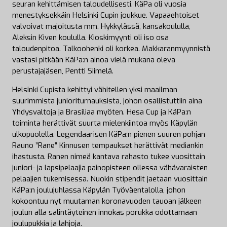
seuran kehittämisen taloudellisesti. KäPa oli vuosia
menestyksekkäin Helsinki Cupin joukkue. Vapaaehtoiset
valvoivat majoitusta mm. Hykkylässä, kansakoululla,
Aleksin Kiven koululla. Kioskimyynti oli iso osa
taloudenpitoa. Talkoohenki oli korkea. Makkaranmyynnistä
vastasi pitkään KäPa:n ainoa vielä mukana oleva
perustajajäsen, Pentti Siimelä.
Helsinki Cupista kehittyi vähitellen yksi maailman
suurimmista junioriturnauksista, johon osallistuttiin aina
Yhdysvaltoja ja Brasiliaa myöten. Hesa Cup ja KäPa:n
toiminta herättivät suurta mielenkiintoa myös Käpylän
ulkopuolella. Legendaarisen KäPa:n pienen suuren pohjan
Rauno ”Rane” Kinnusen tempaukset herättivät mediankin
ihastusta. Ranen nimeä kantava rahasto tukee vuosittain
juniori- ja lapsipelaajia painopisteen ollessa vähävaraisten
pelaajien tukemisessa. Nuokin stipendit jaetaan vuosittain
KäPa:n joulujuhlassa Käpylän Työväentalolla, johon
kokoontuu nyt muutaman koronavuoden tauoan jälkeen
joulun alla salintäyteinen innokas porukka odottamaan
joulupukkia ja lahjoja.