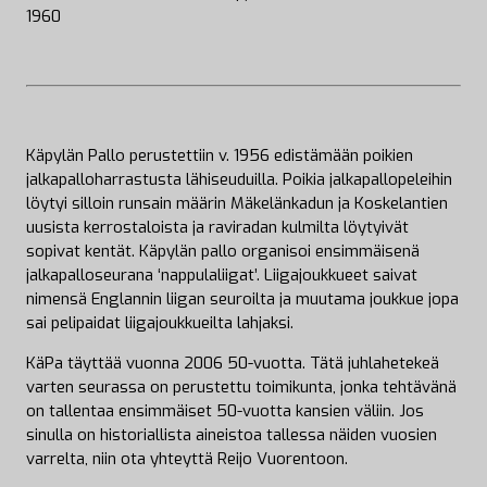
1960
Käpylän Pallo perustettiin v. 1956 edistämään poikien
jalkapalloharrastusta lähiseuduilla. Poikia jalkapallopeleihin
löytyi silloin runsain määrin Mäkelänkadun ja Koskelantien
uusista kerrostaloista ja raviradan kulmilta löytyivät
sopivat kentät. Käpylän pallo organisoi ensimmäisenä
jalkapalloseurana ‘nappulaliigat’. Liigajoukkueet saivat
nimensä Englannin liigan seuroilta ja muutama joukkue jopa
sai pelipaidat liigajoukkueilta lahjaksi.
KäPa täyttää vuonna 2006 50-vuotta. Tätä juhlahetekeä
varten seurassa on perustettu toimikunta, jonka tehtävänä
on tallentaa ensimmäiset 50-vuotta kansien väliin. Jos
sinulla on historiallista aineistoa tallessa näiden vuosien
varrelta, niin ota yhteyttä Reijo Vuorentoon.