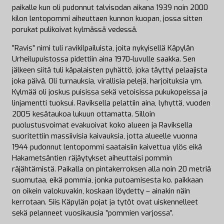
paikalle kun oli pudonnut talvisodan aikana 1939 noin 2000
kilon lentopommi aiheuttaen kunnon kuopan, jossa sitten
porukat pulikoivat kylmässä vedessä.
”Ravis” nimi tuli ravikilpailuista, joita nykyisellä Käpylän
Urheilupuistossa pidettiin aina 1970-luvulle saakka. Sen
jälkeen siitä tuli käpalaisten pyhättö, joka täyttyi pelaajista
joka päivä. Oli turnauksia, virallisia pelejä, harjoituksia ym.
Kylmää oli joskus puisissa sekä vetoisissa pukukopeissa ja
linjamentti tuoksui. Raviksella pelattiin aina, lyhyttä, vuoden
2005 kesätaukoa lukuun ottamatta. Silloin
puolustusvoimat evakuoivat koko alueen ja Raviksella
suoritettiin massiivisia kaivauksia, jotta alueelle vuonna
1944 pudonnut lentopommi saataisiin kaivettua ylös eikä
Hakametsäntien räjäytykset aiheuttaisi pommin
räjähtämistä. Paikalla on pintakerroksen alla noin 20 metriä
suomutaa, eikä pommia, jonka putoamisesta ko. paikkaan
on oikein valokuvakin, koskaan löydetty –­ ainakin näin
kerrotaan. Siis Käpylän pojat ja tytöt ovat uiskennelleet
sekä pelanneet vuosikausia ”pommien varjossa”.