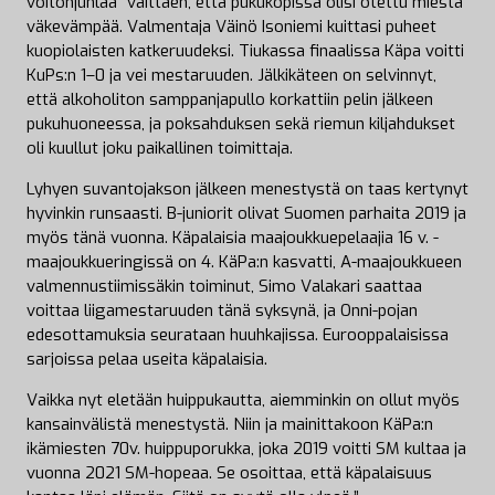
voitonjuhlaa” väittäen, että pukukopissa olisi otettu miestä
väkevämpää. Valmentaja Väinö Isoniemi kuittasi puheet
kuopiolaisten katkeruudeksi. Tiukassa finaalissa Käpa voitti
KuPs:n 1–0 ja vei mestaruuden. Jälkikäteen on selvinnyt,
että alkoholiton samppanjapullo korkattiin pelin jälkeen
pukuhuoneessa, ja poksahduksen sekä riemun kiljahdukset
oli kuullut joku paikallinen toimittaja.
Lyhyen suvantojakson jälkeen menestystä on taas kertynyt
hyvinkin runsaasti. B-juniorit olivat Suomen parhaita 2019 ja
myös tänä vuonna. Käpalaisia maajoukkuepelaajia 16 v. -
maajoukkueringissä on 4. KäPa:n kasvatti, A-maajoukkueen
valmennustiimissäkin toiminut, Simo Valakari saattaa
voittaa liigamestaruuden tänä syksynä, ja Onni-pojan
edesottamuksia seurataan huuhkajissa. Eurooppalaisissa
sarjoissa pelaa useita käpalaisia.
Vaikka nyt eletään huippukautta, aiemminkin on ollut myös
kansainvälistä menestystä. Niin ja mainittakoon KäPa:n
ikämiesten 70v. huippuporukka, joka 2019 voitti SM kultaa ja
vuonna 2021 SM-hopeaa. Se osoittaa, että käpalaisuus