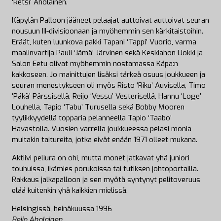
‘Retsi’ Aholainen.
Käpylän Palloon jääneet pelaajat auttoivat auttoivat seuran
nousuun III-divisioonaan ja myöhemmin sen kärkitaistoihin.
Eräät, kuten luunkova pakki Tapani ‘Tappi’ Vuorio, varma
maalinvartija Pauli ‘Jämä’ Järvinen sekä Keskiahon Uokki ja
Salon Eetu olivat myöhemmin nostamassa Käpa:n
kakkoseen. Jo mainittujen lisäksi tärkeä osuus joukkueen ja
seuran menestykseen oli myös Risto ‘Riku’ Auvisella, Timo
‘Päkä’ Pärssisellä, Reijo ‘Vessu’ Vesterisellä, Hannu ‘Loge’
Louhella, Tapio ‘Tabu’ Turusella sekä Bobby Mooren
tyylikkyydellä topparia pelanneella Tapio ‘Taabo’
Havastolla. Vuosien varrella joukkueessa pelasi monia
muitakin taitureita, jotka eivät enään 1971 olleet mukana.
Aktiivi peliura on ohi, mutta monet jatkavat yhä juniori
touhuissa, ikämies porukoissa tai futiksen johtoportailla.
Rakkaus jalkapalloon ja sen myötä syntynyt pelitoveruus
elää kuitenkin yhä kaikkien mielissä.
Helsingissä, heinäkuussa 1996
Reijo Aholainen