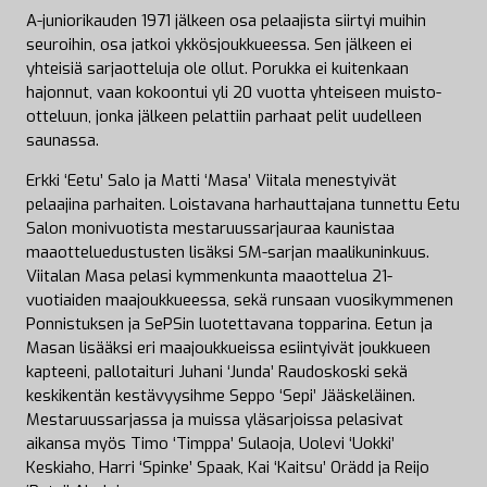
A-juniorikauden 1971 jälkeen osa pelaajista siirtyi muihin
seuroihin, osa jatkoi ykkösjoukkueessa. Sen jälkeen ei
yhteisiä sarjaotteluja ole ollut. Porukka ei kuitenkaan
hajonnut, vaan kokoontui yli 20 vuotta yhteiseen muisto-
otteluun, jonka jälkeen pelattiin parhaat pelit uudelleen
saunassa.
Erkki ‘Eetu’ Salo ja Matti ‘Masa’ Viitala menestyivät
pelaajina parhaiten. Loistavana harhauttajana tunnettu Eetu
Salon monivuotista mestaruussarjauraa kaunistaa
maaotteluedustusten lisäksi SM-sarjan maalikuninkuus.
Viitalan Masa pelasi kymmenkunta maaottelua 21-
vuotiaiden maajoukkueessa, sekä runsaan vuosikymmenen
Ponnistuksen ja SePSin luotettavana topparina. Eetun ja
Masan lisääksi eri maajoukkueissa esiintyivät joukkueen
kapteeni, pallotaituri Juhani ‘Junda’ Raudoskoski sekä
keskikentän kestävyysihme Seppo ‘Sepi’ Jääskeläinen.
Mestaruussarjassa ja muissa yläsarjoissa pelasivat
aikansa myös Timo ‘Timppa’ Sulaoja, Uolevi ‘Uokki’
Keskiaho, Harri ‘Spinke’ Spaak, Kai ‘Kaitsu’ Orädd ja Reijo