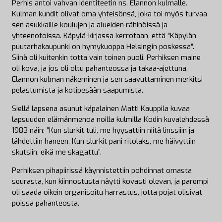
Perhis antoi vahvan identiteetin ns. Elannon kulmalle.
Kulman kundit olivat oma yhteisönsä, joka toi myös turvaa
sen asukkaille koulujen ja alueiden rähinöissä ja
yhteenotoissa. Käpylä-kirjassa kerrotaan, että ”Käpylän
puutarhakaupunki on hymykuoppa Helsingin poskessa”.
Siinä oli kuitenkin totta vain toinen puoli. Perhiksen maine
oli kova, ja jos oli oltu pahanteossa ja takaa-ajettuna,
Elannon kulman näkeminen ja sen saavuttaminen merkitsi
pelastumista ja kotipesään saapumista.
Siellä lapsena asunut käpalainen Matti Kauppila kuvaa
lapsuuden elämänmenoa noilla kulmilla Kodin kuvalehdessä
1983 näin: ”Kun slurkit tuli, me hyysattiin niitä linssiiin ja
lähdettiin haneen. Kun slurkit pani ritolaks, me häivyttiin
skutsiin, eikä me skagattu”.
Perhiksen pihapiirissä käynnistettiin pohdinnat omasta
seurasta, kun kiinnostusta näytti kovasti olevan, ja parempi
oli saada oikein organisoitu harrastus, jotta pojat olisivat
poissa pahanteosta.