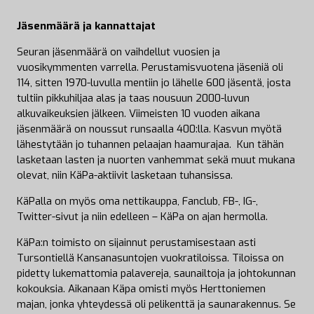
Jäsenmäärä ja kannattajat
Seuran jäsenmäärä on vaihdellut vuosien ja
vuosikymmenten varrella. Perustamisvuotena jäseniä oli
114, sitten 1970-luvulla mentiin jo lähelle 600 jäsentä, josta
tultiin pikkuhiljaa alas ja taas nousuun 2000-luvun
alkuvaikeuksien jälkeen. Viimeisten 10 vuoden aikana
jäsenmäärä on noussut runsaalla 400:lla. Kasvun myötä
lähestytään jo tuhannen pelaajan haamurajaa. Kun tähän
lasketaan lasten ja nuorten vanhemmat sekä muut mukana
olevat, niin KäPa-aktiivit lasketaan tuhansissa.
KäPalla on myös oma nettikauppa, Fanclub, FB-, IG-,
Twitter-sivut ja niin edelleen – KäPa on ajan hermolla.
KäPa:n toimisto on sijainnut perustamisestaan asti
Tursontiellä Kansanasuntojen vuokratiloissa. Tiloissa on
pidetty lukemattomia palavereja, saunailtoja ja johtokunnan
kokouksia. Aikanaan Käpa omisti myös Herttoniemen
majan, jonka yhteydessä oli pelikenttä ja saunarakennus. Se