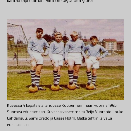
kantaa läpi elämän. Siitä on syytä olla ylpeä.”
Kuvassa 4 käpalaista lähdössä Kööpenhaminaan vuonna 1965
Suomea edustamaan. Kuvassa vasemmalta Reijo Vuorento, Jouko
Lahdensuu, Sami Orädd ja Lasse Holm. Matka tehtiin laivalla
edestakaisin.