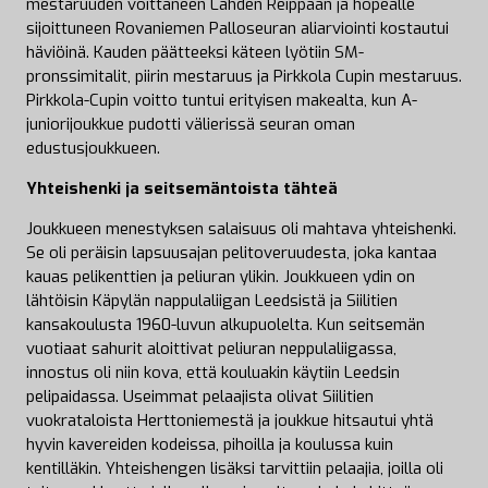
mestaruuden voittaneen Lahden Reippaan ja hopealle
sijoittuneen Rovaniemen Palloseuran aliarviointi kostautui
häviöinä. Kauden päätteeksi käteen lyötiin SM-
pronssimitalit, piirin mestaruus ja Pirkkola Cupin mestaruus.
Pirkkola-Cupin voitto tuntui erityisen makealta, kun A-
juniorijoukkue pudotti välierissä seuran oman
edustusjoukkueen.
Yhteishenki ja seitsemäntoista tähteä
Joukkueen menestyksen salaisuus oli mahtava yhteishenki.
Se oli peräisin lapsuusajan pelitoveruudesta, joka kantaa
kauas pelikenttien ja peliuran ylikin. Joukkueen ydin on
lähtöisin Käpylän nappulaliigan Leedsistä ja Siilitien
kansakoulusta 1960-luvun alkupuolelta. Kun seitsemän
vuotiaat sahurit aloittivat peliuran neppulaliigassa,
innostus oli niin kova, että kouluakin käytiin Leedsin
pelipaidassa. Useimmat pelaajista olivat Siilitien
vuokrataloista Herttoniemestä ja joukkue hitsautui yhtä
hyvin kavereiden kodeissa, pihoilla ja koulussa kuin
kentilläkin. Yhteishengen lisäksi tarvittiin pelaajia, joilla oli