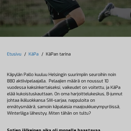
Etusivu
/
KäPa
/
KäPan tarina
Käpylän Pallo kuuluu Helsingin suurimpiin seuroihin noin
880 aktiivipelaajalla. Pelaajien määrä on noussut 10
vuodessa kaksinkertaiseksi, vaikeudet on voitettu, ja KäPa
elää kukoistuskauttaan. On oma harjoittelukeskus, B-junnut
johtaa ikäluokkansa SM-sarjaa, nappuloita on
ennätysmäärä, samoin käpalaisia maajoukkueympyröissä,
Winterliiga lähestyy. Miten tähän on tultu?
Sotien jälkeinen aika oli monelle haastavaa