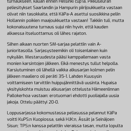
turnaukseen, kauan ennen Helsinki cup’ia. Pikkuseuran
peliesitykset Saarlandin ja Hampurin piirijoukkueita vastaan
olivat niin tasokkaita, että KäPa-A asettui suosikkina peliin
Hollannin poikien maajoukkuetta vastaan! Takkiin tuli, mutta
kokonaisuutena turnaus sujui niin hyvin, että kauden
alkaessa itseluottamus oli lähes rajaton.
Siihen aikaan nuorten SM-sarjaa pelattiin vain A-
junioritasolla. Sarjasysteemikin oli toisenlainen kuin
nykyään. Mestaruudesta pääsi kamppailemaan vasta
monien karsintojen jälkeen. Eikä menestys tullut helpolla.
Karsiutuminen oli lähellä vaikka alkusarjan kolmen pelin
jälkeen maaliero oli peräti 35-1. Lahden Kuusysin
voittamiseen tarvittiin huippujännittävä uusinta. Hupaisa
yksityiskohta muistuu alkusarjan ottelusta Hämeenlinnan
Pallokerhoa vastaan: erotuomari ehdotti puoliajalla uusia
jakoja. Ottelu päättyi 20-0.
Loppusarjassa kokomustassa peliasussa pelannut KäPa
voitti KuPS:n Kuopiossa, sekä HJK:n, Ässät ja Seinäjoen
Sisun; TPS:n kanssa pelattiin vieraissa tasan, mutta lopulta