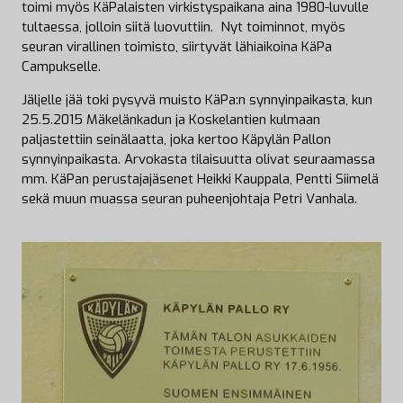
toimi myös KäPalaisten virkistyspaikana aina 1980-luvulle
tultaessa, jolloin siitä luovuttiin. Nyt toiminnot, myös
seuran virallinen toimisto, siirtyvät lähiaikoina KäPa
Campukselle.
Jäljelle jää toki pysyvä muisto KäPa:n synnyinpaikasta, kun
25.5.2015 Mäkelänkadun ja Koskelantien kulmaan
paljastettiin seinälaatta, joka kertoo Käpylän Pallon
synnyinpaikasta. Arvokasta tilaisuutta olivat seuraamassa
mm. KäPan perustajajäsenet Heikki Kauppala, Pentti Siimelä
sekä muun muassa seuran puheenjohtaja Petri Vanhala.