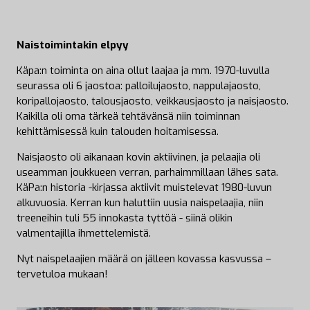
Naistoimintakin elpyy
Käpa:n toiminta on aina ollut laajaa ja mm. 1970-luvulla
seurassa oli 6 jaostoa: palloilujaosto, nappulajaosto,
koripallojaosto, talousjaosto, veikkausjaosto ja naisjaosto.
Kaikilla oli oma tärkeä tehtävänsä niin toiminnan
kehittämisessä kuin talouden hoitamisessa.
Naisjaosto oli aikanaan kovin aktiivinen, ja pelaajia oli
useamman joukkueen verran, parhaimmillaan lähes sata.
KäPa:n historia -kirjassa aktiivit muistelevat 1980-luvun
alkuvuosia. Kerran kun haluttiin uusia naispelaajia, niin
treeneihin tuli 55 innokasta tyttöä - siinä olikin
valmentajilla ihmettelemistä.
Nyt naispelaajien määrä on jälleen kovassa kasvussa –
tervetuloa mukaan!