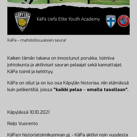
KäPa – mahdollisuuksien seura!
Kaiken tämän takana on innostunut porukka, toimiva
johtokunta ja aktiiviset seuran pelaajat sekä­ kannattajat.
KäPa toimii ja kehittyy.
KäPa on ollut ja on iso osa Käpylän historiaa, niin elämässä
kuin pelikentillä, joissa
”kaikki pelaa
–
omalla tasollaan”.
Käpylässä 10.10.2021
Reijo Vuorento­
KäPa:n historiatoimikunnnan pj. - KäPa aktiivi noin vuodesta