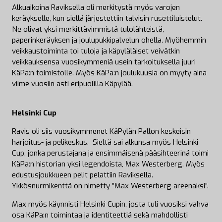
Alkuaikoina Raviksella oli merkitystä myös varojen
keräykselle, kun siellä järjestettiin talvisin rusettiluistelut.
Ne olivat yksi merkittävimmistä tulolähteistä,
paperinkeräyksen ja joulupukkipalvelun ohella. Myöhemmin
veikkaustoiminta toi tuloja ja käpyläläiset veivätkin
veikkauksensa vuosikymmeniä usein tarkoituksella juuri
KäPa:n toimistolle. Myös KäPa:n joulukuusia on myyty aina
viime vuosiin asti eripuolilla Käpylää.
Helsinki Cup
Ravis oli siis vuosikymmenet KäPylän Pallon keskeisin
harjoitus- ja pelikeskus. Sieltä sai alkunsa myös Helsinki
Cup, jonka perustajana ja ensimmäisenä pääsihteerinä toimi
KäPa:n historian yksi legendoista, Max Westerberg. Myös
edustusjoukkueen pelit pelattiin Raviksella.
Ykkösnurmikenttä on nimetty ”Max Westerberg areenaksi”.
Max myös käynnisti Helsinki Cupin, josta tuli vuosiksi vahva
osa KäPa:n toimintaa ja identiteettiä sekä mahdollisti