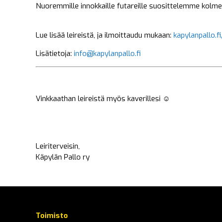
Nuoremmille innokkaille futareille suosittelemme kolm
Lue lisää leireistä, ja ilmoittaudu mukaan:
kapylanpallo.fi/
Lisätietoja:
info@kapylanpallo.fi
Vinkkaathan leireistä myös kaverillesi ☺️
Leiriterveisin,
Käpylän Pallo ry
Toimisto