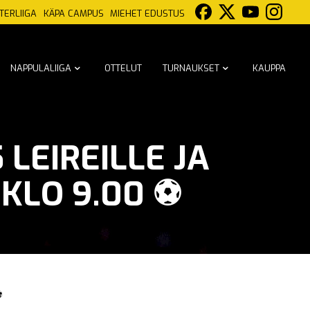
TERLIIGA
KÄPA CAMPUS
MIEHET EDUSTUS
NAPPULALIIGA
OTTELUT
TURNAUKSET
KAUPPA
LEIREILLE JA
 KLO 9.00 ⚽
⚽