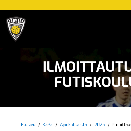
ILMOITTAUTU
FUTISKOULU
Etusivu
/
KäPa
/
Ajankohtaista
/
2025
/
Ilmoittau