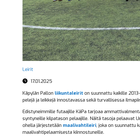
Leirit
17.01.2025
Käpylän Pallon
liikuntaleirit
on suunnattu kaikille 2013–
pelejä ja leikkejä innostavassa sekä turvallisessa ilmapii
Edistyneimmille futaajille KäPa tarjoaa ammattivalment
syntyneille kilpatason pelaajille. Näitä tasoja pelaavat U
ohella järjestetään
maalivahtileiri
, joka on suunnattu k
maalivahtipelaamisesta kiinnostuneille.