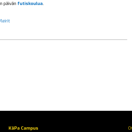
en päivän
futiskoulua
.
leirit
KäPa Campus
O