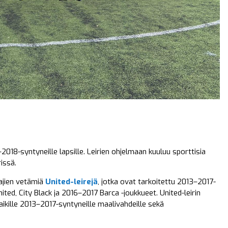
2018-syntyneille lapsille. Leirien ohjelmaan kuuluu sporttisia
rissä.
ajien vetämiä
United-leirejä
, jotka ovat tarkoitettu 2013–2017-
nited, City Black ja 2016–2017 Barca -joukkueet. United-leirin
aikille 2013–2017-syntyneille maalivahdeille sekä