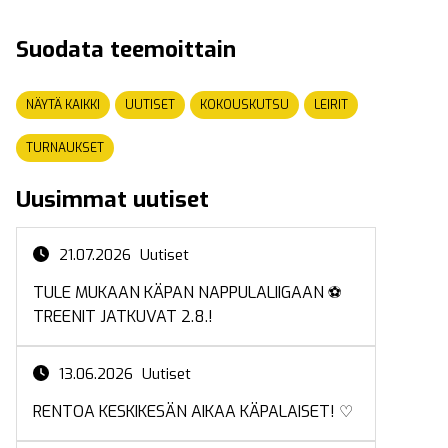
Suodata teemoittain
NÄYTÄ KAIKKI
UUTISET
KOKOUSKUTSU
LEIRIT
TURNAUKSET
Uusimmat uutiset
21.07.2026
Uutiset
TULE MUKAAN KÄPAN NAPPULALIIGAAN ⚽
TREENIT JATKUVAT 2.8.!
13.06.2026
Uutiset
RENTOA KESKIKESÄN AIKAA KÄPALAISET! ♡