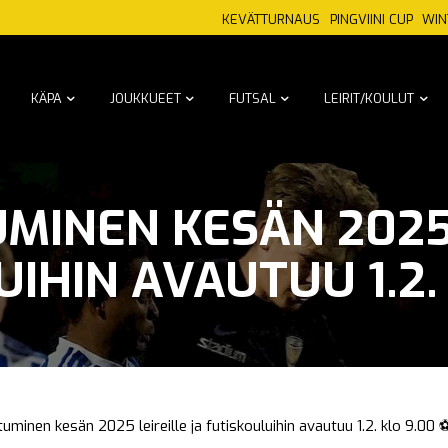
KEVÄTTURNAUS
PINGVIINI CUP
WIN
KÄPA
JOUKKUEET
FUTSAL
LEIRIT/KOULUT
MINEN KESÄN 2025 
IHIN AVAUTUU 1.2.
tuminen kesän 2025 leireille ja futiskouluihin avautuu 1.2. klo 9.00 