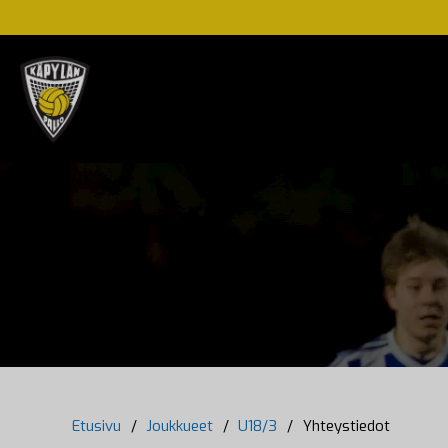
Etusivu
/
Joukkueet
/
U18/3
/
Yhteystiedot