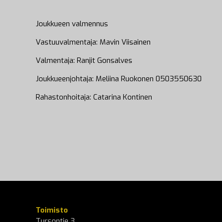
Joukkueen valmennus
Vastuuvalmentaja: Mavin Viisainen
Valmentaja: Ranjit Gonsalves
Joukkueenjohtaja: Meliina Ruokonen 0503550630
Rahastonhoitaja: Catarina Kontinen
Toimisto
Tursontie 3