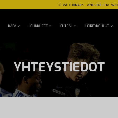
KEVÄTTURNAUS
PINGVIINI CUP
WIN
KÄPA
JOUKKUEET
FUTSAL
LEIRIT/KOULUT
YHTEYSTIEDOT