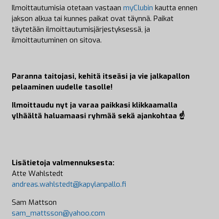
Ilmoittautumisia otetaan vastaan
myClubin
kautta ennen
jakson alkua tai kunnes paikat ovat täynnä. Paikat
täytetään ilmoittautumisjärjestyksessä, ja
ilmoittautuminen on sitova.
Paranna taitojasi, kehitä itseäsi ja vie jalkapallon
pelaaminen uudelle tasolle!
Ilmoittaudu nyt ja varaa paikkasi klikkaamalla
ylhäältä haluamaasi ryhmää sekä ajankohtaa ☝️
Lisätietoja valmennuksesta:
Atte Wahlstedt
andreas.wahlstedt@kapylanpallo.fi
Sam Mattson
sam_mattsson@yahoo.com