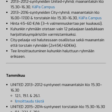
2013–2012-syntyneiden United-ryhmä; maanantaisin klo
15.30–16.30,
KäPa Campus
2013–2016-syntyneiden City-ryhmä, maanantaisin klo
16.00–17.00 & torstaisin klo 15.30–16.30,
KäPa Campus
Hinta 45–60 €/kk (3–4 valmennuskertaa per kuukausi).
Kuhunkin ryhmään otetaan vain 12 pelaajaan laadukkaan
harjoitteluympäristön varmistamiseksi.
City-pelaaja voi halutessaan osallistua sekä maanantain
että torstain ryhmään (2x45€/-60€kk).
Tee ilmoittautuminen kuhunkin haluttuun ryhmään
erikseen.
Tammikuu
UNITED 2013–2012-syntyneet maanantaisin klo 15.30–
16.30
12.1., 19.1. & 26.1.
Ilmoittaudu tästä
UNITED 2015–2014-syntyneet torstaisin klo 15.30–16.30