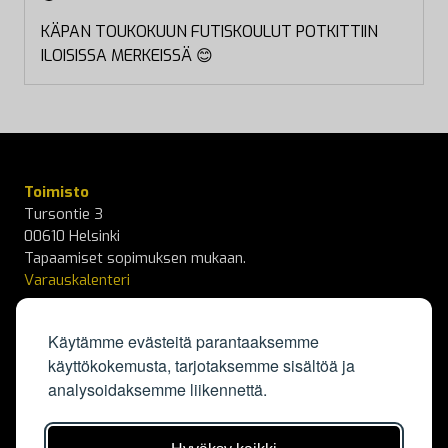
KÄPAN TOUKOKUUN FUTISKOULUT POTKITTIIN
ILOISISSA MERKEISSÄ 😊
Toimisto
Tursontie 3
00610 Helsinki
Tapaamiset sopimuksen mukaan.
Varauskalenteri
info@kapylanpallo.fi
Käytämme evästeitä parantaaksemme
käyttökokemusta, tarjotaksemme sisältöä ja
KäPa Campus
analysoidaksemme liikennettä.
Elisabeth Kochin tie 3
00550 Helsinki
Kalenteri