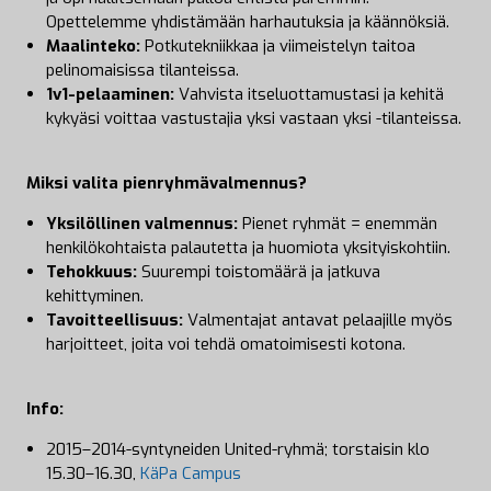
Opettelemme yhdistämään harhautuksia ja käännöksiä.
Maalinteko:
Potkutekniikkaa ja viimeistelyn taitoa
pelinomaisissa tilanteissa.
1v1-pelaaminen:
Vahvista itseluottamustasi ja kehitä
kykyäsi voittaa vastustajia yksi vastaan yksi -tilanteissa.
Miksi valita pienryhmävalmennus?
Yksilöllinen valmennus:
Pienet ryhmät = enemmän
henkilökohtaista palautetta ja huomiota yksityiskohtiin.
Tehokkuus:
Suurempi toistomäärä ja jatkuva
kehittyminen.
Tavoitteellisuus:
Valmentajat antavat pelaajille myös
harjoitteet, joita voi tehdä omatoimisesti kotona.
Info:
2015–2014-syntyneiden United-ryhmä; torstaisin klo
15.30–16.30,
KäPa Campus