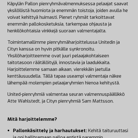
Käpylän Pallon pienryhmävalmennuksessa pelaajat saavat
yksilöllistä huomiota ja enemmän toistoja, joiden avulla he
voivat kehittyä huimasti. Pienet ryhmät tarkoittavat
enemmän pallokosketuksia, tarkempaa ohjausta ja
henkilökohtaisia vinkkejä suoraan valmentajalta.
Toimintamallimme pienryhmäharjoittelussa Unitedin ja
Cityn kanssa on hyvin pitkälle synkronoitu.
Yksilöharjoitteemme ovat juuri pelaajakohtaiseen
taitotasoon räätälöityjä, innostavia ja laadukkaita.
Harjoittelemme samaan aikaan, vierekkäin jaetulla
kenttäusuudella. Tällä tapaa useampi valmentaja näkee
lähempää molempien pelaajaryhmien hienoa kehitystä.
United-pienryhmiä valmentaa seuran valmennuspäällikkö
Atte Wahlstedt, ja Cityn pienryhmiä Sam Mattsson.
Mitä harjoittelemme?
Pallonkäsittely ja harhautukset:
Kehitä taituruuttasi
ja opi hallitsemaan palloa entistä paremmin.