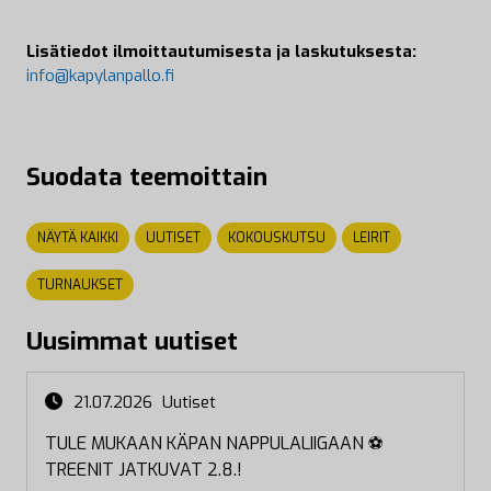
Lisätiedot ilmoittautumisesta ja laskutuksesta:
info@kapylanpallo.fi
Suodata teemoittain
NÄYTÄ KAIKKI
UUTISET
KOKOUSKUTSU
LEIRIT
TURNAUKSET
Uusimmat uutiset
21.07.2026
Uutiset
TULE MUKAAN KÄPAN NAPPULALIIGAAN ⚽
TREENIT JATKUVAT 2.8.!