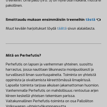
treeneihin. Oma pallo (nro. 3) on hyvä olla mukana, mutta ei
pakollinen.
Ilmoittaudu mukaan ensimmäisiin treeneihin
tästä
👈
Muut kevään harjoitukset löydä
täältä
sivun alalaidasta.
Mitä on Perhefutis?
Perhefutis on lapsen ja vanhemman yhteinen, suosittu
harrastus, jossa nautitaan liikunnasta monipuolisesti ja
turvallisesti ilman suorituspaineita. Toiminta on yhteistä
oppimista ja oivaltamista kiireettömässä ilmapiirissä.
Lapselle toiminta tarjoaa aikuisen jakamattoman huomion.
Vanhemmalle Perhefutis on mahdollisuus rentoutua arjen
kiireen keskellä yhteisen tekemisen parissa.
Valtakunnallinen Perhefutis-toiminta on osa Palloliiton
Volkswagen -yhteistyökumppanuutta.