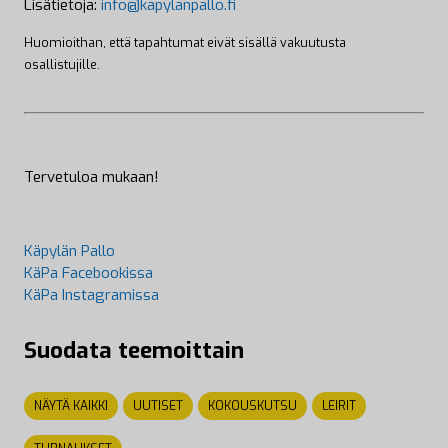
Lisätietoja:
info@kapylanpallo.fi
Huomioithan, että tapahtumat eivät sisällä vakuutusta
osallistujille.
Tervetuloa mukaan!
Käpylän Pallo
KäPa Facebookissa
KäPa Instagramissa
Suodata teemoittain
NÄYTÄ KAIKKI
UUTISET
KOKOUSKUTSU
LEIRIT