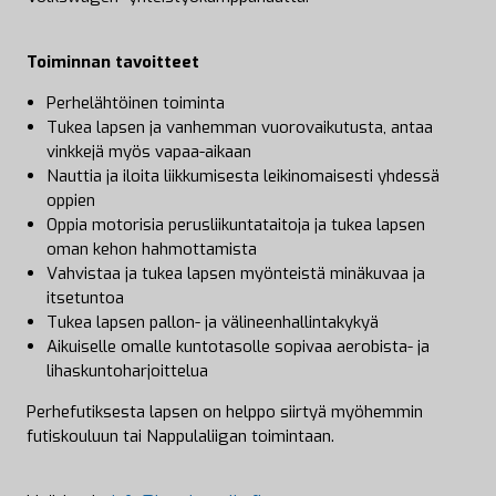
Toiminnan tavoitteet
Perhelähtöinen toiminta
​​Tukea lapsen ja vanhemman vuorovaikutusta, antaa
vinkkejä myös vapaa-aikaan
Nauttia ja iloita liikkumisesta leikinomaisesti yhdessä
oppien
Oppia motorisia perusliikuntataitoja ja tukea lapsen
oman kehon hahmottamista
Vahvistaa ja tukea lapsen myönteistä minäkuvaa ja
itsetuntoa
Tukea lapsen pallon- ja välineenhallintakykyä
Aikuiselle omalle kuntotasolle sopivaa aerobista- ja
lihaskuntoharjoittelua
Perhefutiksesta lapsen on helppo siirtyä myöhemmin
futiskouluun tai Nappulaliigan toimintaan.