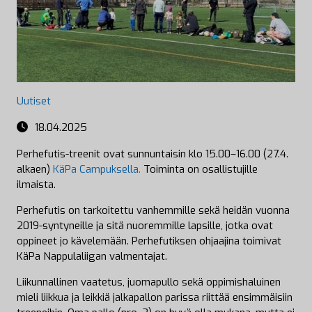
Uutiset
18.04.2025
Perhefutis-treenit ovat sunnuntaisin klo 15.00–16.00 (27.4.
alkaen)
KäPa Campuksella.
Toiminta on osallistujille
ilmaista.
Perhefutis on tarkoitettu vanhemmille sekä heidän vuonna
2019-syntyneille ja sitä nuoremmille lapsille, jotka ovat
oppineet jo kävelemään. Perhefutiksen ohjaajina toimivat
KäPa Nappulaliigan valmentajat.
Liikunnallinen vaatetus, juomapullo sekä oppimishaluinen
mieli liikkua ja leikkiä jalkapallon parissa riittää ensimmäisiin