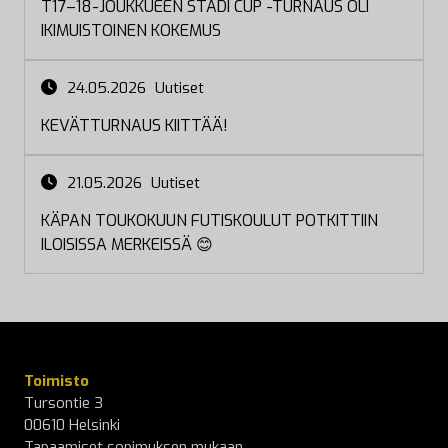
T17–18-JOUKKUEEN STADI CUP -TURNAUS OLI
IKIMUISTOINEN KOKEMUS
24.05.2026
Uutiset
KEVÄTTURNAUS KIITTÄÄ!
21.05.2026
Uutiset
KÄPAN TOUKOKUUN FUTISKOULUT POTKITTIIN
ILOISISSA MERKEISSÄ 😊
Toimisto
Tursontie 3
00610 Helsinki
Tapaamiset sopimuksen mukaan.