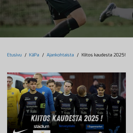
Etusivu
/
KäPa
/
Ajankohtaista
/
Kiitos kaudesta 2025!