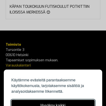
KÄPAN TOUKOKUUN FUTISKOULUT POTKITTIIN
ILOISISSA MERKEISSÄ 😊
Toimisto
Tursontie 3
00610 Helsinki
Tapaamiset sopimuksen mukaan.
Varauskalenteri
info@kapylanpallo.fi
Käytämme evästeitä parantaaksemme
käyttökokemusta, tarjotaksemme sisältöä ja
KäPa Campus
analysoidaksemme liikennettä.
Elisabeth Kochin tie 3
00550 Helsinki
Kalenteri
Hyväksy kaikki