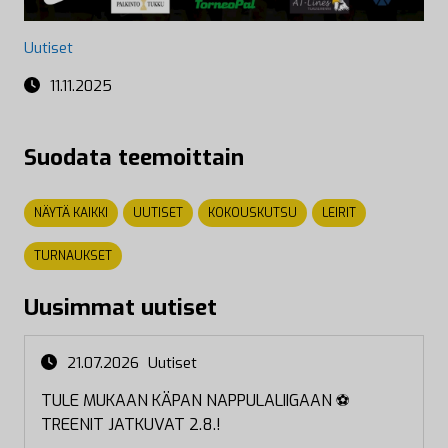
Uutiset
11.11.2025
Suodata teemoittain
NÄYTÄ KAIKKI
UUTISET
KOKOUSKUTSU
LEIRIT
TURNAUKSET
Uusimmat uutiset
21.07.2026
Uutiset
TULE MUKAAN KÄPAN NAPPULALIIGAAN ⚽
TREENIT JATKUVAT 2.8.!