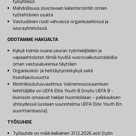
työyhteisö
Mahdollisuus joustavaan kalenterointiin omien
työtehtävien osalta
Vastuullinen rooli vahvassa organisaatiossa ja
seurayhteisössä.
ODOTAMME HAKIJALTA
Kykyä toimia osana seuran työntekijöiden ja
vapaaehtoisten tiimiä hyvillä vuorovaikutustaidoilla
oman vastuualueensa täyttäen
Organisointi- ja heittäytymiskykyä sekä
itseohjautuvuutta
Minimikoulutusvaatimus Valmennusosaamisen
kehittäjälle on UEFA Elite Youth B (myös UEFA B -
lisenssin omaavat hakijat huomioidaan – palkkauksen
yhteydessä luodaan suunnitelma UEFA Elite Youth B:n
suorittamisesta).
TYÖSUHDE
Työsuhde on määräaikainen 31.12.2026 asti (työn