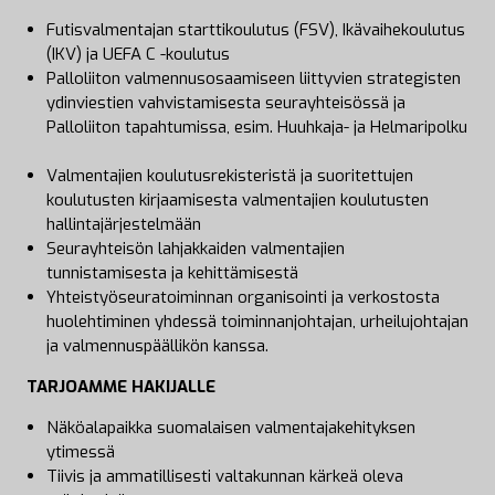
Futisvalmentajan starttikoulutus (FSV), Ikävaihekoulutus
(IKV) ja UEFA C -koulutus
Palloliiton valmennusosaamiseen liittyvien strategisten
ydinviestien vahvistamisesta seurayhteisössä ja
Palloliiton tapahtumissa, esim. Huuhkaja- ja Helmaripolku
Valmentajien koulutusrekisteristä ja suoritettujen
koulutusten kirjaamisesta valmentajien koulutusten
hallintajärjestelmään
Seurayhteisön lahjakkaiden valmentajien
tunnistamisesta ja kehittämisestä
Yhteistyöseuratoiminnan organisointi ja verkostosta
huolehtiminen yhdessä toiminnanjohtajan, urheilujohtajan
ja valmennuspäällikön kanssa.
TARJOAMME HAKIJALLE
Näköalapaikka suomalaisen valmentajakehityksen
ytimessä
Tiivis ja ammatillisesti valtakunnan kärkeä oleva