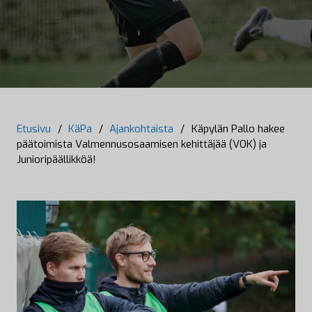
Etusivu
/
KäPa
/
Ajankohtaista
/
Käpylän Pallo hakee
päätoimista Valmennusosaamisen kehittäjää (VOK) ja
Junioripäällikköä!