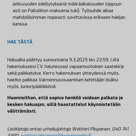
jatkuvuuden edellytyksenä määräaikaisuuden loppuun
asti on Palloliiton maksama tuki). Työsuhde alkaa
mahdollisimman nopeasti: sovittavissa erikseen hakijan
kanssa.
HAE TÄSTÄ
Hakuaika päättyy sunnuntaina 9.3.2025 klo 23:59. Liitä
hakemukseesi CV, halutessasi vapaamuotoinen saatekirje
sekä palkkatoive. Kerro hakemuksen yhteydessä myös,
haetko paikkaa Valmennusosaamisen kehittäjän lisäksi
myös Junioripäällikkönä.
Huomioithan, että sopiva henkilö voidaan palkata jo
kesken hakuajan, sillä haastattelut käynnistetään
välittömästi.
Lisätietoja antaa urheilujohtaja Waltteri Piispanen, 040 741
3350,
waltteri.piispanen@kapylanpallo.fi