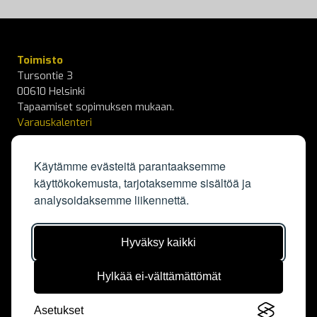
Toimisto
Tursontie 3
00610 Helsinki
Tapaamiset sopimuksen mukaan.
Varauskalenteri
info@kapylanpallo.fi
Käytämme evästeitä parantaaksemme
käyttökokemusta, tarjotaksemme sisältöä ja
KäPa Campus
analysoidaksemme liikennettä.
Elisabeth Kochin tie 3
00550 Helsinki
Kalenteri
Hyväksy kaikki
Ota yhteyttä
Hylkää ei-välttämättömät
Tietosuojaseloste
Asetukset