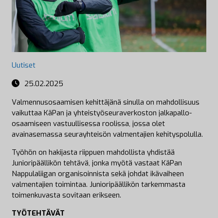
Uutiset
25.02.2025
Valmennusosaamisen kehittäjänä sinulla on mahdollisuus
vaikuttaa KäPan ja yhteistyöseuraverkoston jalkapallo-
osaamiseen vastuullisessa roolissa, jossa olet
avainasemassa seurayhteisön valmentajien kehityspolulla.
Työhön on hakijasta riippuen mahdollista yhdistää
Junioripäällikön tehtävä, jonka myötä vastaat KäPan
Nappulaliigan organisoinnista sekä johdat ikävaiheen
valmentajien toimintaa. Junioripäällikön tarkemmasta
toimenkuvasta sovitaan erikseen.
TYÖTEHTÄVÄT