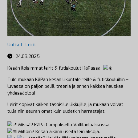
Uutiset
Leirit
24.03.2025
Kesän iloisimmat leirit & futiskoulut KäPassa!
Tule mukaan KäPan kesän liikuntaleireille & futiskouluihin –
luvassa on paljon peliä, treeniä ja ennen kaikkea hauskaa
yhdessäoloa!
Leirit sopivat kaiken tasoisille liikkujille, ja mukaan voivat
tulla niin seuran omat kuin uudetkin harrastajat.
Missä? KäPa Campuksella Vallilanlaaksossa.
Milloin? Kesän aikana useita leirijaksoja.