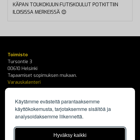
KÄPAN TOUKOKUUN FUTISKOULUT POTKITTIIN
ILOISISSA MERKEISSÄ 😊
Toimisto
Tursontie 3
00610 Helsinki
Tapaamiset sopimuksen mukaan.
Varauskalenteri
info@kapylanpallo.fi
Käytämme evästeitä parantaaksemme
käyttökokemusta, tarjotaksemme sisältöä ja
KäPa Campus
analysoidaksemme liikennettä.
Elisabeth Kochin tie 3
00550 Helsinki
Kalenteri
Hyväksy kaikki