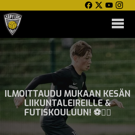
ILMOITTAUDU MUKAAN KESÄN
LIIKUNTALEIREILLE &
FUTISKOULUUN! ⚽🤸‍♂️