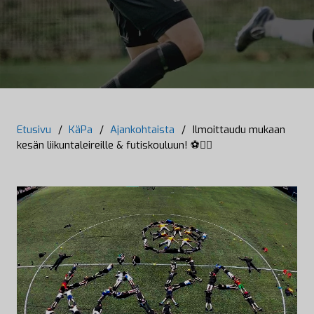
Etusivu
/
KäPa
/
Ajankohtaista
/
Ilmoittaudu mukaan
kesän liikuntaleireille & futiskouluun! ⚽🤸‍♂️