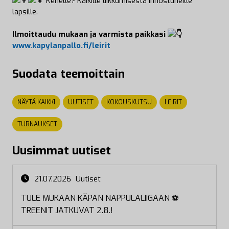
Kenelle? Kaikille liikkumisesta innostuneille
lapsille.
Ilmoittaudu mukaan ja varmista paikkasi
www.kapylanpallo.fi/leirit
Suodata teemoittain
NÄYTÄ KAIKKI
UUTISET
KOKOUSKUTSU
LEIRIT
TURNAUKSET
Uusimmat uutiset
21.07.2026
Uutiset
TULE MUKAAN KÄPAN NAPPULALIIGAAN ⚽
TREENIT JATKUVAT 2.8.!