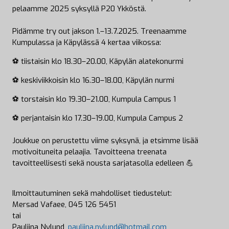
pelaamme 2025 syksyllä P20 Ykköstä.
Pidämme try out jakson 1.–13.7.2025. Treenaamme
Kumpulassa ja Käpylässä 4 kertaa viikossa:
⚽ tiistaisin klo 18.30–20.00, Käpylän alatekonurmi
⚽ keskiviikkoisin klo 16.30–18.00, Käpylän nurmi
⚽ torstaisin klo 19.30–21.00, Kumpula Campus 1
⚽ perjantaisin klo 17.30–19.00, Kumpula Campus 2
Joukkue on perustettu viime syksynä, ja etsimme lisää
motivoituneita pelaajia. Tavoitteena treenata
tavoitteellisesti sekä nousta sarjatasolla edelleen 💪
Ilmoittautuminen sekä mahdolliset tiedustelut:
Mersad Vafaee, 045 126 5451
tai
Pauliina Nylund,
pauliina.nylund@hotmail.com